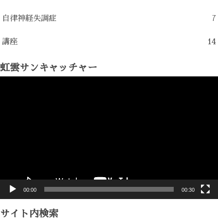
自律神経失調症
7
講座
14
虹雲サンキャッチャー
動
画
プ
レ
ー
ヤ
ー
00:00
00:30
サイト内検索