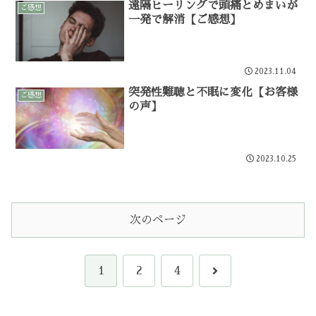
遠隔ヒーリングで頭痛とめまいが
ご感想
一発で解消【ご感想】
2023.11.04
突発性難聴と不眠に変化【お客様
ご感想
の声】
2023.10.25
次のページ
次
1
2
4
へ