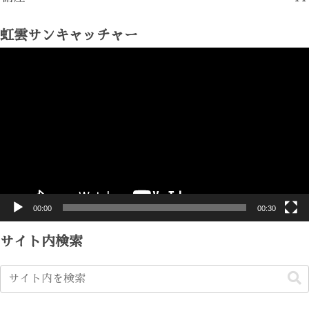
虹雲サンキャッチャー
動
画
プ
レ
ー
ヤ
ー
00:00
00:30
サイト内検索