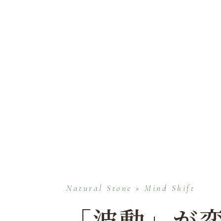
Natural Stone × Mind Shift
「波動」が