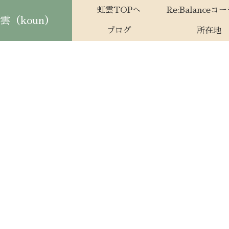
虹雲TOPへ
Re:Balanceコ
（koun）
ブログ
所在地