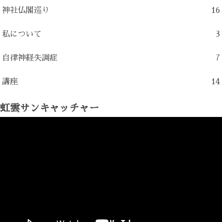
神社仏閣巡り
16
私について
3
自律神経失調症
7
講座
14
虹雲サンキャッチャー
動
画
プ
レ
ー
ヤ
ー