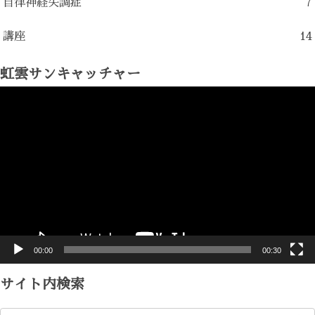
自律神経失調症
7
講座
14
虹雲サンキャッチャー
動
画
プ
レ
ー
ヤ
ー
00:00
00:30
サイト内検索