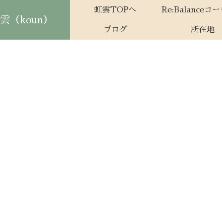
虹雲TOPへ
Re:Balanceコ
（koun）
ブログ
所在地