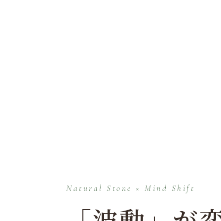
Natural Stone × Mind Shift
「波動」が