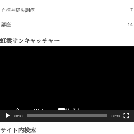
自律神経失調症
7
講座
14
虹雲サンキャッチャー
動
画
プ
レ
ー
ヤ
ー
00:00
00:30
サイト内検索