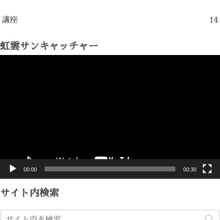
講座
14
虹雲サンキャッチャー
動
画
プ
レ
ー
ヤ
ー
00:00
00:30
サイト内検索