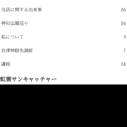
当店に関する出来事
26
神社仏閣巡り
16
私について
3
自律神経失調症
7
講座
14
虹雲サンキャッチャー
動
画
プ
レ
ー