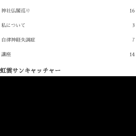
神社仏閣巡り
16
私について
3
自律神経失調症
7
講座
14
虹雲サンキャッチャー
動
画
プ
レ
ー
ヤ
ー