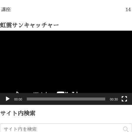
講座
14
虹雲サンキャッチャー
動
画
プ
レ
ー
ヤ
ー
00:00
00:30
サイト内検索