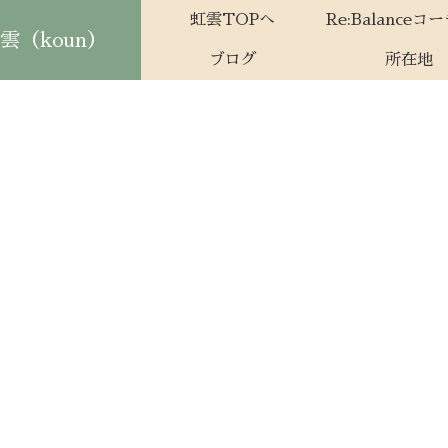
虹雲TOPへ
Re:Balanceコ
（koun）
ブログ
所在地