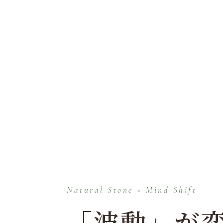
Natural Stone × Mind Shift
「波動」が