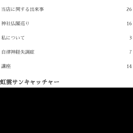
当店に関する出来事
26
神社仏閣巡り
16
私について
3
自律神経失調症
7
講座
14
虹雲サンキャッチャー
動
画
プ
レ
ー