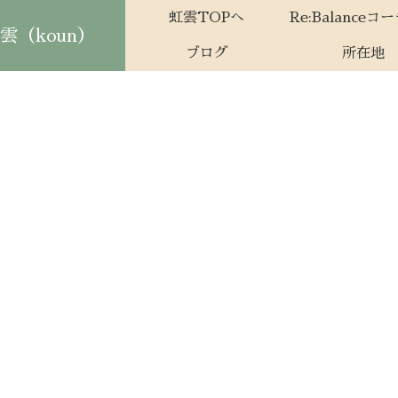
虹雲TOPへ
Re:Balanceコ
（koun）
ブログ
所在地