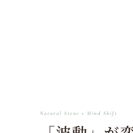
Natural Stone × Mind Shift
「波動」が