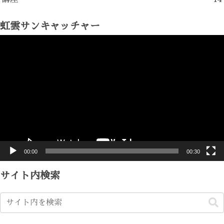
虹雲サンキャッチャー
動
画
プ
レ
ー
ヤ
ー
00:00
00:30
サイト内検索