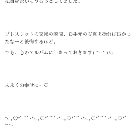
私自身密かにうるっとしてました。
ブレスレットの交換の瞬間、お手元の写真を撮れば良かっ
たなーと後悔するほど。
でも、心のアルバムにしまっておきます( ˘͈ ᵕ ˘͈ )♡
末永くお幸せにー♡
*:..｡♡*ﾟ¨ﾟﾟ･*:..｡♡*ﾟ¨ﾟﾟ･*:..｡♡*ﾟ¨ﾟ･*:..｡♡*ﾟ¨ﾟﾟ･*:..｡♡*ﾟ
¨ﾟﾟ･