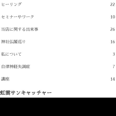
ヒーリング
22
セミナーやワーク
10
当店に関する出来事
26
神社仏閣巡り
16
私について
3
自律神経失調症
7
講座
14
虹雲サンキャッチャー
動
画
プ