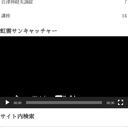
自律神経失調症
7
講座
14
虹雲サンキャッチャー
動
画
プ
レ
ー
ヤ
ー
00:00
00:30
サイト内検索