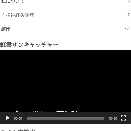
私について
3
自律神経失調症
7
講座
14
虹雲サンキャッチャー
動
画
プ
レ
ー
ヤ
ー
00:00
00:30