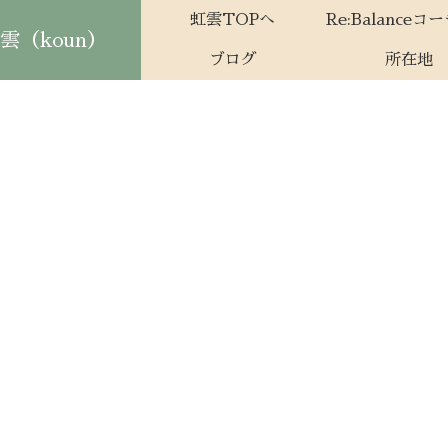
虹雲TOPへ
Re:Balanceコ
（koun）
ブログ
所在地