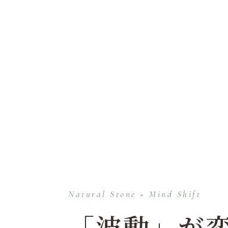
Natural Stone × Mind Shift
「波動」が