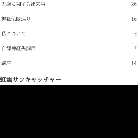
当店に関する出来事
26
神社仏閣巡り
16
私について
3
自律神経失調症
7
講座
14
虹雲サンキャッチャー
動
画
プ
レ
ー
ヤ