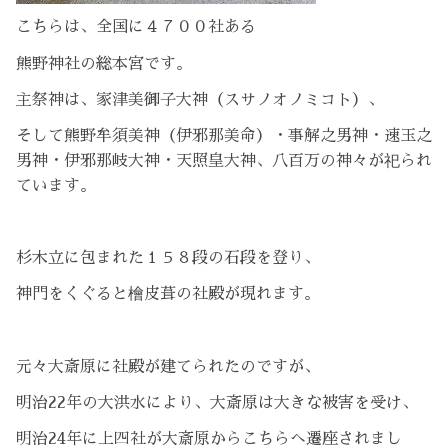
こちらは、全国に４７００社ある
熊野神社の総本宮です。
主祭神は、家津美御子大神（スサノオノミコト）、
そして熊野牟須美神（伊邪那美命）・事解之男神・速玉之
男神・伊邪那岐大神・天照皇大神、八百万の神々が祀られ
ています。
杉木立に包まれた１５８段の石段を登り、
神門をくぐると檜皮葺の社殿が現れます。
元々大斎原に社殿が建てられたのですが、
明治22年の大洪水により、大斎原は大きな被害を受け、
明治24年に上四社が大斎原からこちらへ遷座されまし